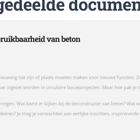
 gedeelde docume
bruikbaarheid van beton
rnieuwing toe zijn of plaats moeten maken voor nieuwe functies.
w ingezet worden in circulaire bouwprojecten. Maar hoe pak je d
varingen. Wat komt er kijken bij de deconstructie van beton? Wat
eren? Je mag je verwachten aan eerlijke inzichten, inspirerende 