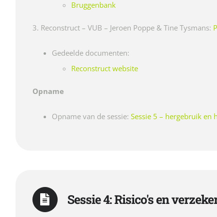
Bruggenbank
3. Reconstruct – VUB – Jeroen Poppe & Tine Tysmans:
P
Gedeelde documenten:
Reconstruct website
Opname
Opname van de sessie:
Sessie 5 – hergebruik en
Sessie 4: Risico's en verzek