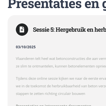
Presentaties en
Sessie 5: Hergebruik en her
03/10/2025
Vlaanderen telt heel wat betonconstructies die aan ve
ze slim te ontmantelen, kunnen betonelementen opnieu
Tijdens deze online sessie kijken we naar de eerste er
we in de toekomst de herbruikbaarheid van beton verzek
stappen te zetten richting circulair bouwen
Presentaties en interessante documenten