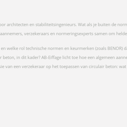
or architecten en stabiliteitsingenieurs. Wat als je buiten de nor
we aannemers, verzekeraars en normeringsexperts samen om helder
 en welke rol technische normen en keurmerken (zoals BENOR) da
air beton, in dit kader? AB-Eiffage licht toe hoe een algemeen aan
sie van een verzekeraar op het toepassen van circulair beton: w