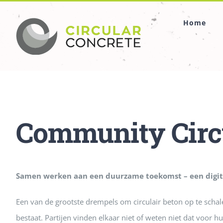
Ga
Home
naar
inhoud
Community Circu
Samen werken aan een duurzame toekomst – een digit
Een van de grootste drempels om circulair beton op te scha
bestaat. Partijen vinden elkaar niet of weten niet dat voor 