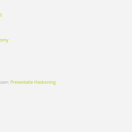
l
onomy
ssen:
Presentatie Haskoning